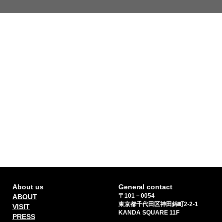
About us
General contact
〒101－0054
ABOUT
東京都千代田区神田錦町2-2-1
VISIT
KANDA SQUARE 11F
PRESS