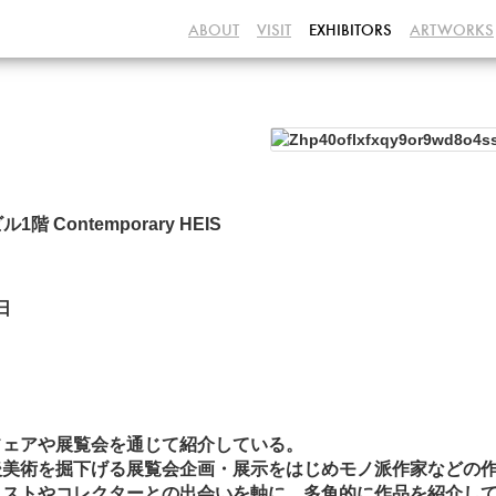
ABOUT
VISIT
EXHIBITORS
ARTWORKS
​ Contemporary HEIS
日
。
フェアや展覧会を通じて紹介している。
後美術を掘下げる展覧会企画・展示をはじめモノ派作家などの
ィストやコレクターとの出会いを軸に、多角的に作品を紹介し