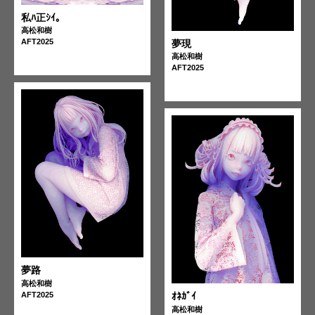
私ﾊ正ｼｲ。
高松和樹
AFT2025
夢現
高松和樹
AFT2025
夢路
高松和樹
AFT2025
ｵﾈｶﾞｲ
高松和樹