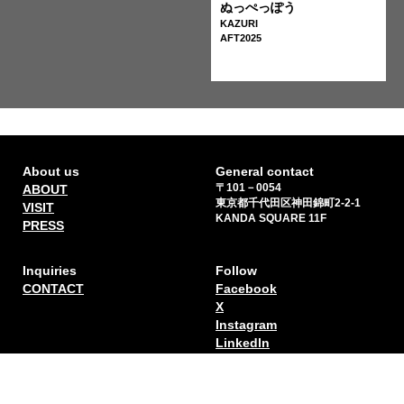
ぬっぺっぽう
KAZURI
AFT2025
About us
General contact
〒101－0054
ABOUT
東京都千代田区神田錦町2-2-1
VISIT
KANDA SQUARE 11F
PRESS
Inquiries
Follow
CONTACT
Facebook
X
Instagram
Linkedln
Sign up for our newsletter