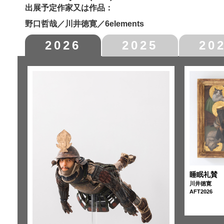
出展予定作家又は作品：
野口哲哉／川井徳寛／6elements
2026
2025
20
睡眠礼賛
川井徳寛
AFT2026