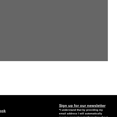
Sign up for our newsletter
*I understand that by providing my
ook
email address I will automatically