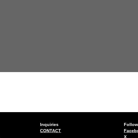
Inquiries
Follow
CONTACT
Faceb
1
X