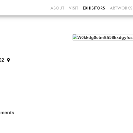
ABOUT
VISIT
EXHIBITORS
ARTWORKS
02
ents