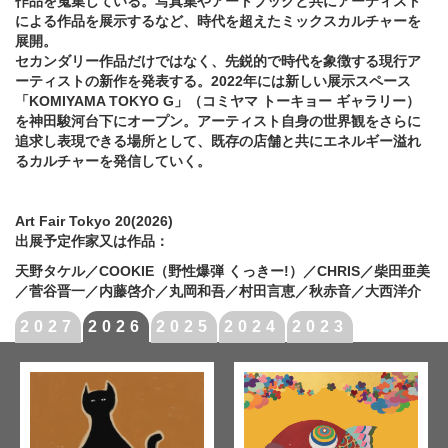
作品を蒐集している。写真集やアートブックと共にアーティスト
による作品を展示するなど、時代を超えたミックスカルチャーを
展開。
セカンダリー作品だけではなく、先鋭的で時代を象徴する現行ア
ーティストの新作を発表する。2022年には新しい展示スペース
「KOMIYAMA TOKYO G」（コミヤマ トーキョー ギャラリー）
を神田駿河台下にオープン。アーティスト自身の世界観をさらに
追求し表現できる場所として、既存の店舗と共にエネルギー溢れ
るカルチャーを発信していく。
Art Fair Tokyo 20(2026)
出展予定作家又は作品：
天野タケル／COOKIE（野性爆弾 くっきー!）／CHRIS／柴田亜美
／菅谷晋一／内藤啓介／丸岡和吾／村田言恵／秋赤音／大西洋介
2027
2026
2025
2024
2023