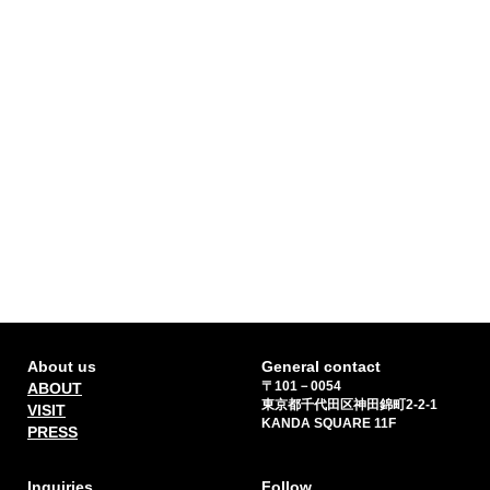
About us
General contact
〒101－0054
ABOUT
東京都千代田区神田錦町2-2-1
VISIT
KANDA SQUARE 11F
PRESS
Inquiries
Follow