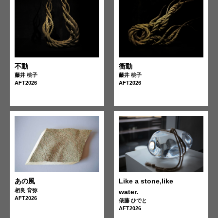
不動
衝動
藤井 桃子
藤井 桃子
AFT2026
AFT2026
あの風
Like a stone,like
相良 育弥
water.
AFT2026
俵藤 ひでと
AFT2026