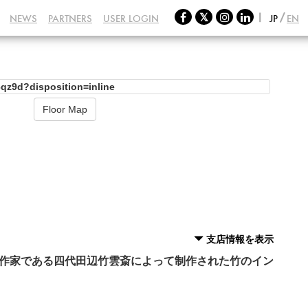
NEWS
PARTNERS
USER LOGIN
JP
EN
Floor Map
支店情報を表示
所属作家である四代田辺竹雲斎によって制作された竹のイン