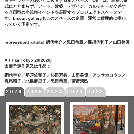
両ギャラリーのあいだに位置する新スペース「On」は、展覧会形
式にとどまらず、アート、建築、デザイン、カルチャーが交差す
る企画型の小規模イベントを展開するプロジェクトスペースで
す。biscuit galleryもこのスペースの企画・運営に積極的に携わ
っていく予定です。
represented artists: 網代幸介／黒田恭章／那須佐和子／山田美優
Art Fair Tokyo 20(2026)
出展予定作家又は作品：
網代幸介／那須佐和子／杉田万智／山田美優／アジサカコウジ／
堀尾昭子／北島麻里子／黒田恭章／菅野湧己
2026
2025
2024
2023
2022