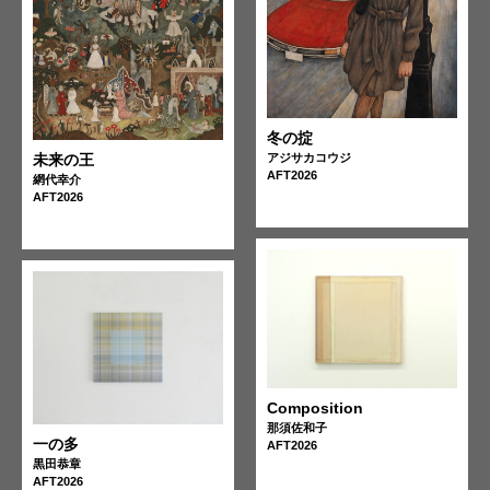
冬の掟
アジサカコウジ
未来の王
AFT2026
網代幸介
AFT2026
Composition
那須佐和子
一の多
AFT2026
黒田恭章
AFT2026