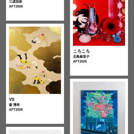
三成花奈
AFT2026
ころころ
北島麻里子
AFT2026
VS
森 博幸
AFT2026