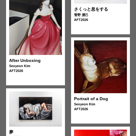
さくっと息をする
菅野 湧己
AFT2026
After Unboxing
Seoyeon Kim
AFT2026
Portrait of a Dog
Seoyeon Kim
AFT2026
夢