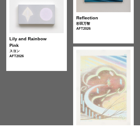
Reflection
杉田万智
AFT2026
Lily and Rainbow
Pink
スヨン
AFT2026
#60 Floating Like the
Wind