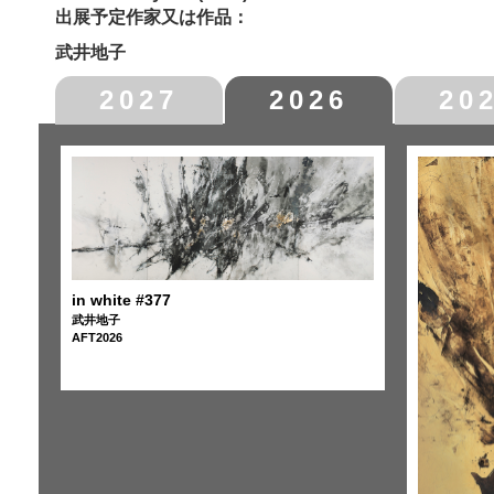
出展予定作家又は作品：
武井地子
2027
2026
20
in white #377
武井地子
AFT2026