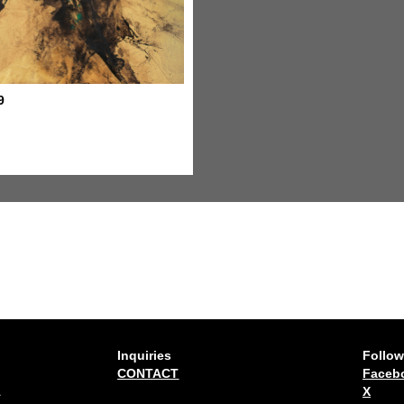
9
Inquiries
Follow
CONTACT
Faceb
1
X