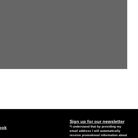
Sign up for our newsletter
*I understand that by providing my
ook
email address I will automatically
receive promotional information about