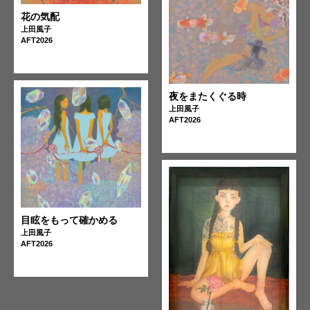
花の気配
上田風子
AFT2026
夜をまたくぐる時
上田風子
AFT2026
目眩をもって確かめる
上田風子
AFT2026