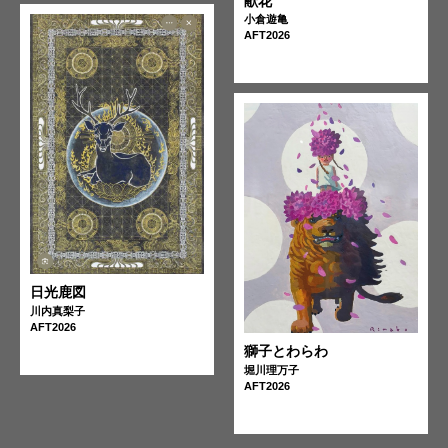
献花
小倉遊亀
AFT2026
日光鹿図
川内真梨子
AFT2026
獅子とわらわ
堀川理万子
AFT2026