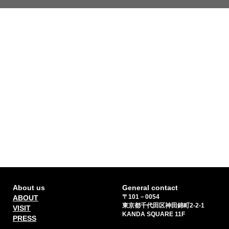
About us
General contact
〒101－0054
ABOUT
東京都千代田区神田錦町2-2-1
VISIT
KANDA SQUARE 11F
PRESS