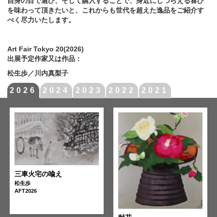
自身の目で選び、そして購入することで、身近にしつらえる喜び
を味わって頂きたいと、これからも世代を超えた逸品をご紹介す
べく尽力いたします。
Art Fair Tokyo 20(2026)
出展予定作家又は作品：
松生歩／川内真梨子
2026
2024
2023
2022
2021
三車火宅の喩え
松生歩
AFT2026