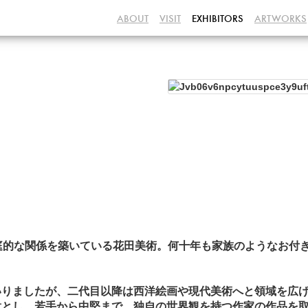
ABOUT
VISIT
EXHIBITORS
ARTWORKS
】
庭的な関係を築いている花田美術。何十年も家族のようなお付
いりましたが、二代目以降は西洋絵画や現代美術へと領域を広
意とし、若手から中堅まで、独自の世界観を持つ作家の作品を