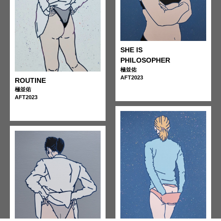
SHE IS
PHILOSOPHER
極並佑
AFT2023
ROUTINE
極並佑
AFT2023