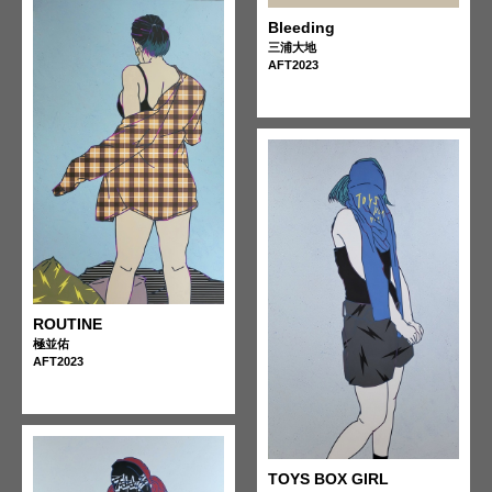
Bleeding
三浦大地
AFT2023
ROUTINE
極並佑
AFT2023
TOYS BOX GIRL