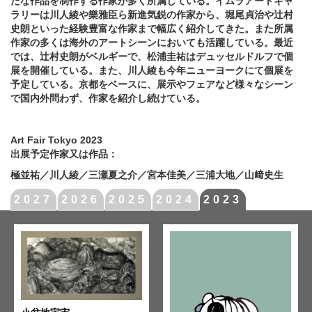
たな作品を制作する作家が多く所属している。イムラアートギャ
ラリーは川人綾や樂雅臣ら新進気鋭の作家から、堀尾貞治や辻村
史朗といった経験豊富な作家まで幅広く紹介してきた。また所属
作家の多くは海外のアートシーンにおいても活躍している。最近
では、辻村史朗がベルギーで、松浦圭祐はデュッセルドルフで個
展を開催している。また、川人綾も今年ニューヨークにて個展を
予定している。京都をベースに、展示やフェアなど様々なシーン
で国内外問わず、作家を紹介し続けている。
Art Fair Tokyo 2023
出展予定作家又は作品：
極並祐／川人綾／三瀬夏之介／宮本佳美／三浦大地／山﨑史生
2027
2026
2025
2024
2023