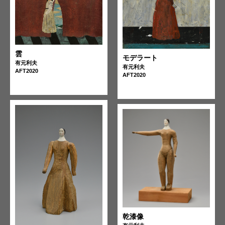
雲
モデラート
有元利夫
有元利夫
AFT2020
AFT2020
乾漆像