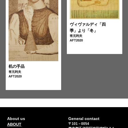
ヴィヴァルディ「四
季」より「冬」
有元利夫
AFT2020
机の手品
有元利夫
AFT2020
無題
有元利夫