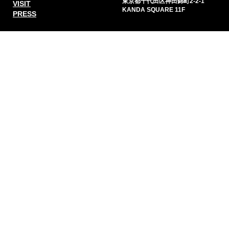
AFT2020
About us
General contact
〒101－0054
ABOUT
東京都千代田区神田錦町2-2-1
VISIT
KANDA SQUARE 11F
PRESS
Inquiries
Follow
CONTACT
Facebook
X
Instagram
Linkedln
Sign up for our newsletter
*I understand that by providing my email address I
will automatically receive promotional information