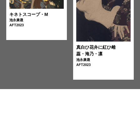
キネトスコープ・M
池永康晟
AFT2023
真白ひ花弁に紅ひ雌
蕊・海乃・凛
池永康晟
AFT2023