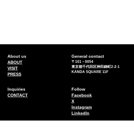
About us
General contact
〒101－0054
ABOUT
東京都千代田区神田錦町2-2-1
VISIT
KANDA SQUARE 11F
PRESS
Inquiries
Follow
CONTACT
Facebook
X
Instagram
Linkedln
Sign up for our newsletter