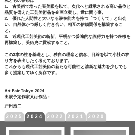
私どもの信条は
1. 古美術で培った審美眼を以て、次代へと継承される高い品位と
品質を備えた工芸美術品を企画立案し、世に問う事。
2. 優れた人間性と大いなる潜在能力を持つ「つくりて」と出会
い、自然体かつ厳しく付き合い、相互の信頼関係を構築するこ
と。
3. 近現代工芸美術の斬新、平明かつ普遍的な説得力を持つ座標を
再構築し、美術史に貢献すること。
この3本の柱を基礎とし、独自の理念と信念、目線を以て小社の在
り方を表出したく考えております。
これからも現代工芸美術の新たな可能性と清新な魅力を少しでも
多く提案してゆく所存です。
Art Fair Tokyo 2024
出展予定作家又は作品：
戸田浩二
2025
2024
2022
2021
2020