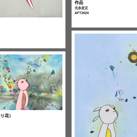
作品
元永定正
AFT2024
祈り花）