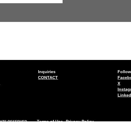
Inquiries
Follow
CONTACT
Faceb
1
X
Instag
Linked
Terms of Use
Privacy Policy
IGHTS RESERVED.