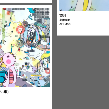
望月
美術太郎
AFT2024
青い車）