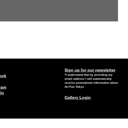
Sign up for our newsletter
*I understand that by providing my
ook
email address I will automatically
receive promotional information about
ram
Art Fair Tokyo
ln
Gallery Login