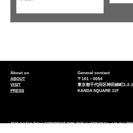
About us
General contact
ABOUT
〒101－0054
VISIT
東京都千代田区神田錦町2-2-
PRESS
KANDA SQUARE 11F
2026 Art Fair Tokyo COPYRIGHT 2009-2026
© aTOKYO Co., Ltd. ALL R