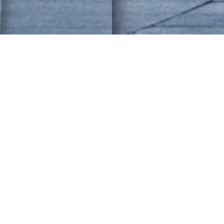
ART FAIR TOKYO 21
2027年3月12日[金]ー3月14日[日]
ギャラリーズ / クロッシング セクション 出展
申込 【6月30日締切】
東京国際フォーラム ホールE／ロビーギャラ
リー
プロジェクツ セクション 出展申込 【7月31日
締切】
東京ミッドタウン日比谷地下1階コンコース